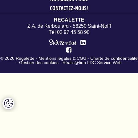
L’humilité est un des fondements
CONTACTEZ-NOUS !
de cette
REGALETTE
simplicité caractéristique de notre
Z.A. de Kerboulard - 56250 Saint-Nolff
Groupe.
Tél 02 97 45 58 90
Il est également important pour
Suivez-nous
chacun
de rester accessible, d’aller à
© 2026 Regalette -
Mentions légales & CGU
-
Charte de confidentialité
l’essentiel.
-
Gestion des cookies
- Réalis@tion LDC Service Web
Enfin, être simple,
c’est bien entendu avoir du bon
sens.