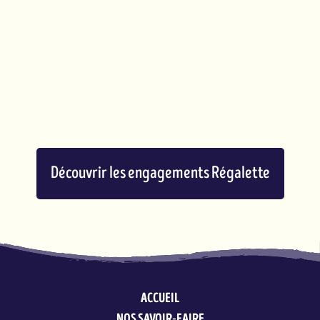
Découvrir les engagements Régalette
Simplicité
ACCUEIL
NOS SAVOIR-FAIRE