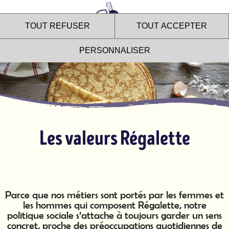
TOUT REFUSER
TOUT ACCEPTER
PERSONNALISER
Le site internet Régalette
Les valeurs Régalette
utilise des cookies !
Nous utilisons des cookies pour nous assurer du bon
fonctionnement de notre site et à des fins analytiques. Vous
pouvez changer d'avis à tout moment en cliquant sur l'icône
présente sur chaque page de notre site. En autorisant ces
Parce que nos métiers sont portés par les femmes et
services tiers, vous acceptez le dépôt et la lecture de cookies et
les hommes qui composent Régalette, notre
l'utilisation de technologies de suivi nécessaires à leur bon
politique sociale s’attache à toujours garder un sens
fonctionnement.
concret, proche des préoccupations quotidiennes de